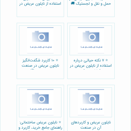
حمل و نقل و لجستیک 🚚
استفاده از نایلون عریض در
منزل 🏡
⭐️ 7 نکته حیاتی درباره
⭐️ 10 کاربرد شگفت‌انگیز
استفاده از نایلون عریض در
نایلون عریض در صنعت
کشاورزی 🌱
بسته‌بندی 📦
نایلون عریض و کاربردهای
⭐️ نایلون عریض ساختمانی:
آن در صنعت
راهنمای جامع خرید، کاربرد و