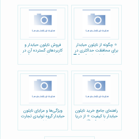
⭐️ چگونه از نایلون حبابدار
فروش نایلون حبابدار و
برای محافظت حداکثری در
کاربردهای گسترده آن در
حمل و نقل استفاده کنیم؟ 🛡️
صنایع مختلف:مجموعهٔ دریا
پلاستیک
راهنمای جامع خرید نایلون
ویژگی‌ها و مزایای نایلون
حبابدار با کیفیت ⭐️ از دریا
حبابدار:گروه تولیدی تجارت
پلاستیک 📦
نایلون