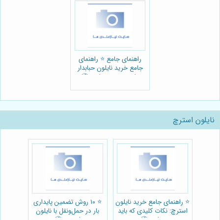
راهنمای جامع ⭐️ راهنمای
جامع خرید نایلون حبابدار
برای بسته‌بندی ایمن📦:
نکات کلیدی از دریا پلاستیک
نایلون استرچ
⭐️ راهنمای جامع خرید نایلون
⭐️ ۱۰ روش تضمین پایداری
استرچ: نکات کلیدی که باید
بار در حمل‌ونقل با نایلون
بدانید 📦
استرچ 📦