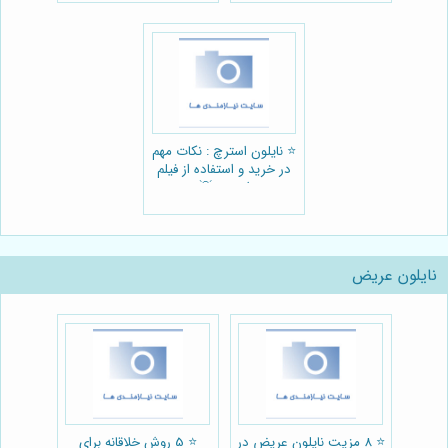
⭐️ نایلون استرچ : نکات مهم
در خرید و استفاده از فیلم
استرچ 💡
نایلون عریض
⭐️ 8 مزیت نایلون عریض در
⭐️ 5 روش خلاقانه برای