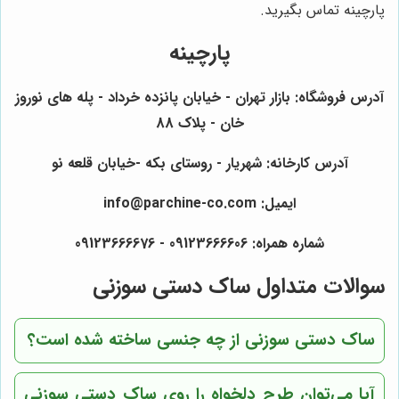
پارچینه تماس بگیرید.
پارچینه
آدرس فروشگاه: بازار تهران - خیابان پانزده خرداد - پله های نوروز
خان - پلاک 88
آدرس کارخانه: شهریار - روستای بکه -خیابان قلعه نو
ایمیل: info@parchine-co.com
شماره همراه: 09123666606 - 09123666676
سوالات متداول ساک دستی سوزنی
ساک دستی سوزنی از چه جنسی ساخته شده است؟
آیا می‌توان طرح دلخواه را روی ساک دستی سوزنی