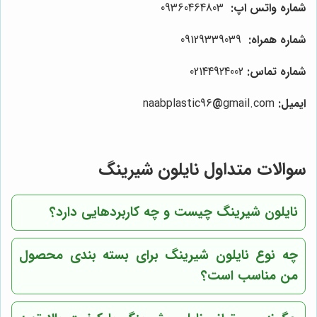
شماره واتس اپ
:
09360464803
شماره همراه
:
09129339039
شماره تماس
:
02144924002
ایمیل
:
naabplastic96
gmail.com
@
سوالات متداول نایلون شیرینگ
نایلون شیرینگ چیست و چه کاربردهایی دارد؟
چه نوع نایلون شیرینگ برای بسته بندی محصول
من مناسب است؟