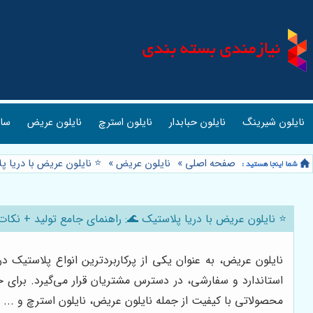
نایلون شیرینگ
نایلون حبابدار
نایلون استرچ
نایلون عریض
ساک
صفحه اصلی
»
نایلون عریض
»
⭐️ نایلون عریض با دریا 
⭐️ نایلون عریض با دریا پلاستیک 🌊: راهنمای جامع تولید + نکات
نایلون عریض، به عنوان یکی از پرکاربردترین انواع پلاستیک در 
استاندارد و سفارشی، در دسترس مشتریان قرار می‌گیرد. برای 
محصولاتی با کیفیت از جمله نایلون عریض، نایلون استرچ و ... را