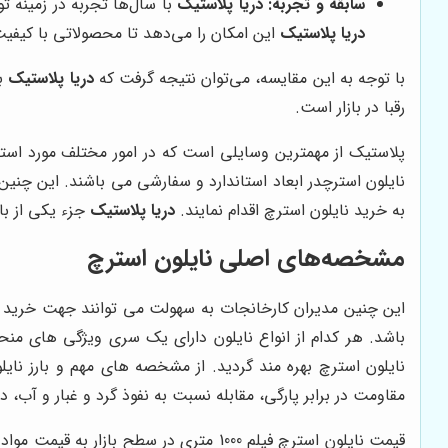
سابقه و تجربه:
دریا پلاستیک
با سال‌ها تجربه در زمینه ت
دریا پلاستیک
این امکان را می‌دهد تا محصولاتی با کیفیت 
با توجه به این مقایسه، می‌توان نتیجه گرفت که
دریا پلاستیک
با
رقبا در بازار است.
پلاستیک از مهمترین وسایلی است که در امور مختلف مورد استفاد
نایلون استرچدر ابعاد استاندارد و سفارشی می باشند. این چنی
به خرید نایلون استرچ اقدام نمایند.
دریا پلاستیک
جزء یکی از باس
مشخصه‌های اصلی نایلون استرچ
این چنین مدیران کارخانجات به سهولت می توانند جهت خرید نای
باشد. هر کدام از انواع نایلون دارای یک سری ویژگی های منحص
نایلون استرچ بهره مند گردید. از مشخصه های مهم و بارز نای
مقاومت در برابر پارگی، مقابله نسبت به نفوذ گرد و غبار و آب، دو
قیمت نایلون استرچ فیلم 1000 متری در س