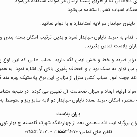
دی کالاهایی که از طریق پست ارسال می‌شوند، استفاده می‌شود.
ر هنگام اسباب کشی استفاده می‌شود.
لون حبابدار دو لایه استاندارد و با دوام نمائید.
 اقدام به خرید نایلون حبابدار نمود و بدین ترتیب امکان بسته بندی 
باران پلاست تماس بگیرید.
برابر ضربه و خط و خش ایمن نگه دارید. حباب هایی که این نوع پلا
می توان به سبک بودن و انعطاف پذیری بالای آن اشاره نمود. به هم
نند جهت امور اسباب کشی منزل از مزایای این نوع پلاستیک بهره مند گ
مواد اولیه، ابعاد و میزان ضخامت آن تعیین می گردد. در نتیجه متناسب
عتبر ، امکان خرید عمده نایلون حبابدار دو لایه سایز ریز و متوسط ب
باران پلاست
ان بزرگراه ایت الله سعیدی بعد از چهاردانگه شهرک گلدسته خ بهار کوی
تلفن های تماس: 02155291070 - 02155291071