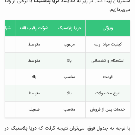
مشتریان پیدا کند. در زیر به مقایسه
دریا پلاستیک
با برخی از رقبا
می‌پردازیم:
ویژگی
دریا پلاستیک
شرکت رقیب الف
شرکت 
کیفیت مواد اولیه
مرغوب
متوسط
مر
استحکام و کشسانی
بالا
متوسط
قیمت
مناسب
بالا
مت
تنوع محصولات
بالا
متوسط
خدمات پس از فروش
مناسب
ضعیف
مت
با توجه به جدول فوق، می‌توان نتیجه گرفت که
دریا پلاستیک
در