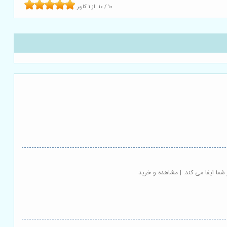
10
/
10
از
1
کاربر
شما ایفا می کند. | مشاهده و خرید