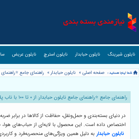
نایلون شیرینگ
نایلون حبابدار
نایلون استرچ
نایلون عریض
ساک
صفحه اصلی
»
نایلون حبابدار
»
راهنمای جامع ⭐️راهنمای جامع نایلون حب
راهنمای جامع ⭐️راهنمای جامع نایلون حبابدار: از ۰ تا ۱۰۰ با ناب پلاستیک📦
در دنیای بسته‌بندی و حمل‌ونقل، حفاظت از کالاها در برابر ضربه 
اختصاص داده است. این محصول با لایه‌ای از حباب‌های هوا، نق
نایلون حبابدار
به دلیل همین ویژگی‌های منحصربه‌فرد و کاربر