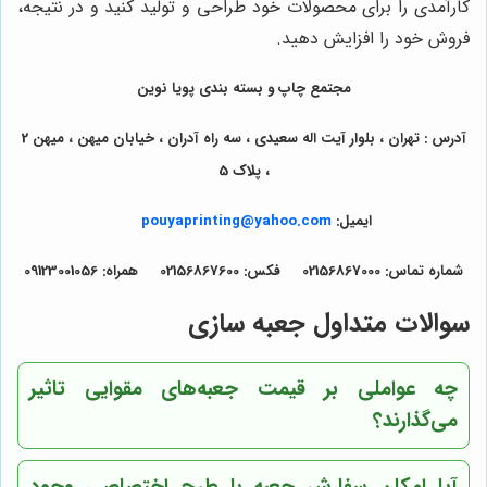
کارآمدی را برای محصولات خود طراحی و تولید کنید و در نتیجه،
فروش خود را افزایش دهید.
مجتمع چاپ و بسته بندی پویا نوین
آدرس : تهران ، بلوار آیت اله سعیدی ، سه راه آدران ، خیابان میهن ، میهن 2
، پلاک 5
ایمیل:
pouyaprinting@yahoo.com
شماره تماس: 02156867000 فکس: 02156867600 همراه: 09123001056
سوالات متداول جعبه سازی
چه عواملی بر قیمت جعبه‌های مقوایی تاثیر
می‌گذارند؟
آیا امکان سفارش جعبه با طرح اختصاصی وجود